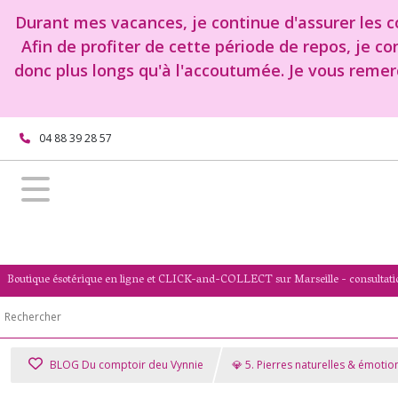
Durant mes vacances, je continue d'assurer les co
Afin de profiter de cette période de repos, je c
donc plus longs qu'à l'accoutumée. Je vous remer
04 88 39 28 57
Boutique ésotérique en ligne et CLICK-and-COLLECT sur Marseille - consultati
BLOG Du comptoir deu Vynnie
💎 5. Pierres naturelles & émotio