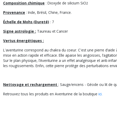
Pierre roulée d'Aventurine verte
Composition chimique
: Dioxyde de silicium SiO
2
Provenance
: Inde, Brésil, Chine, France.
Échelle de Mohs (Dureté)
: 7
Signe astrologie :
Taureau et Cancer
Vertus énergétiques :
L'aventurine correspond au chakra du coeur. C'est une pierre d’aide à 
mise en action rapide et efficace. Elle apaise les angoisses, l’agitatio
Sur le plan physique, l’Aventurine a un effet analgésique et anti-inf
les rougissements. Enfin, cette pierre protège des perturbations envi
Nettoyage et rechargement
: Sauge/encens - Géode ou lit de qu
Retrouvez tous les produits en Aventurine de la boutique
ici.