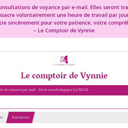
nsultations de voyance par e-mail. Elles seront tr
onsacre volontairement une heure de travail par jou
cie sincèrement pour votre patience, votre compréh
– Le Comptoir de Vynnie
Le comptoir de Vynnie
on de voyance par mail - livret numérologique (13/PACA)
ns
Aventurine