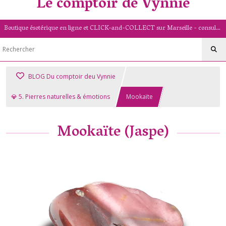
Le comptoir de Vynnie
Boutique ésotérique en ligne et CLICK-and-COLLECT sur Marseille - consultation de voyance par mail - livret numérologique (13/PACA)
BLOG Du comptoir deu Vynnie
💎 5. Pierres naturelles & émotions
Mookaïte
Mookaïte (Jaspe)