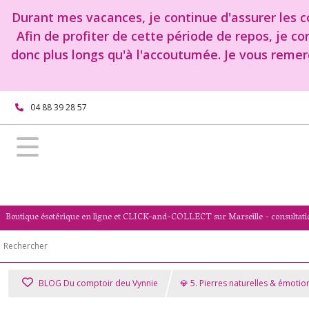
Durant mes vacances, je continue d'assurer les co
Afin de profiter de cette période de repos, je c
donc plus longs qu'à l'accoutumée. Je vous remer
04 88 39 28 57
Boutique ésotérique en ligne et CLICK-and-COLLECT sur Marseille - consultati
BLOG Du comptoir deu Vynnie
💎 5. Pierres naturelles & émotio