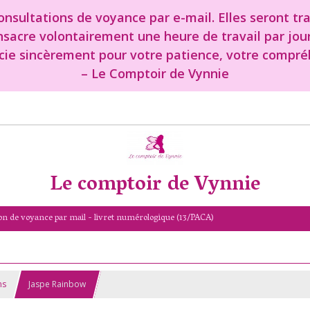
nsultations de voyance par e-mail. Elles seront tr
onsacre volontairement une heure de travail par jou
cie sincèrement pour votre patience, votre compréh
– Le Comptoir de Vynnie
Le comptoir de Vynnie
on de voyance par mail - livret numérologique (13/PACA)
ns
Jaspe Rainbow