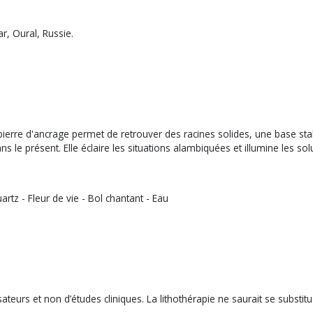
r, Oural, Russie.
erre d'ancrage permet de retrouver des racines solides, une base stable
 le présent. Elle éclaire les situations alambiquées et illumine les sol
artz - Fleur de vie - Bol chantant - Eau
teurs et non d’études cliniques. La lithothérapie ne saurait se substitue