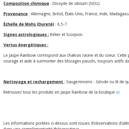
Pierres polies de Jaspe Rainbow
Composition chimique
: Dioxyde de silicium (SiO
).
2
Photo non contractuelle
Provenance
: Allemagne, Brésil, États-Unis, France, Inde, Madagasca
Échelle de Mohs (Dureté)
: 6,5-7.
Signes astrologiques :
Bélier et Scorpion.
Vertus énergétiques :
Le Jaspe Rainbow correspond aux chakras racine et du coeur. Cette pi
courage et aide à surmonter des blocages passés, toujours actifs dans
Nettoyage et rechargement
: Sauge/encens - Géode ou lit de qu
Retrouvez tous les produits en Jaspe Rainbow de la boutique
ici.
Les informations portées ci-dessus sont issues d’observations d’utilisa
dans une complémentarité thérapeutique.