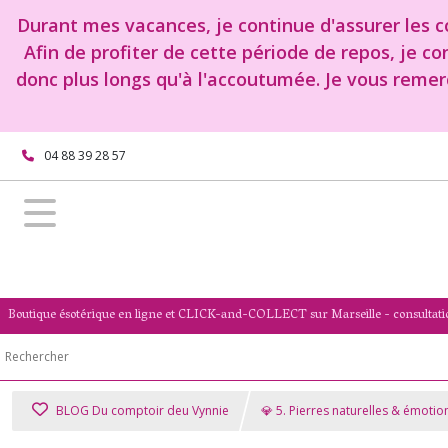
Durant mes vacances, je continue d'assurer les co
Afin de profiter de cette période de repos, je c
donc plus longs qu'à l'accoutumée. Je vous remer
04 88 39 28 57
Boutique ésotérique en ligne et CLICK-and-COLLECT sur Marseille - consultati
BLOG Du comptoir deu Vynnie
💎 5. Pierres naturelles & émotio