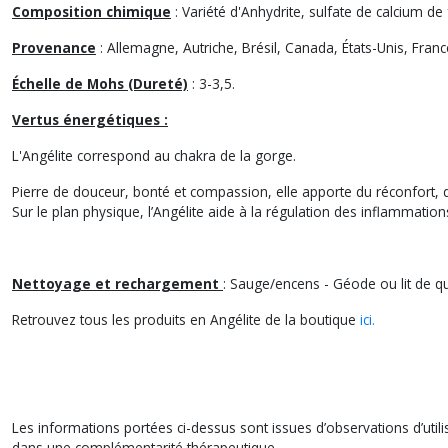
Pierres roulées d'Angélite
Composition chimique
: Variété d'Anhydrite, sulfate de calcium d
Photo non contractuelle
Provenance
: Allemagne, Autriche, Brésil, Canada, États-Unis, Franc
Échelle de Mohs (Dureté)
: 3-3,5.
Vertus énergétiques :
L'Angélite correspond au chakra de la gorge.
Pierre de douceur, bonté et compassion, elle apporte du réconfort, 
Sur le plan physique, l’Angélite aide à la régulation des inflammations
Nettoyage et rechargement
: Sauge/encens - Géode ou lit de qu
Retrouvez tous les produits en Angélite de la boutique
ici.
Les informations portées ci-dessus sont issues d’observations d’utilisa
dans une complémentarité thérapeutique.