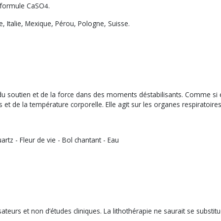
e formule CaSO
.
4
e, Italie, Mexique, Pérou, Pologne, Suisse.
du soutien et de la force dans des moments déstabilisants. Comme si el
 et de la température corporelle. Elle agit sur les organes respiratoire
artz - Fleur de vie - Bol chantant - Eau
teurs et non d’études cliniques. La lithothérapie ne saurait se substitue