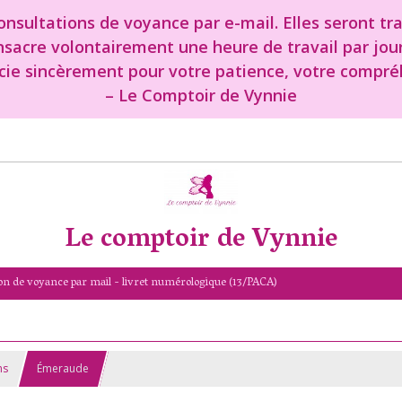
nsultations de voyance par e-mail. Elles seront tr
onsacre volontairement une heure de travail par jou
cie sincèrement pour votre patience, votre compréh
– Le Comptoir de Vynnie
Le comptoir de Vynnie
on de voyance par mail - livret numérologique (13/PACA)
ns
Émeraude