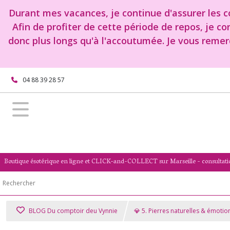
Durant mes vacances, je continue d'assurer les co
Afin de profiter de cette période de repos, je c
donc plus longs qu'à l'accoutumée. Je vous remer
04 88 39 28 57
Boutique ésotérique en ligne et CLICK-and-COLLECT sur Marseille - consultati
BLOG Du comptoir deu Vynnie
💎 5. Pierres naturelles & émotio