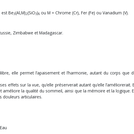
e est Be
(Al,M)
(SiO
)
ou M = Chrome (Cr), Fer (Fe) ou Vanadium (V).
3
2
3
6
 Russie, Zimbabwe et Madagascar.
ibre, elle permet l’apaisement et l’harmonie, autant du corps que de
s effets sur la vue, qu’elle préserverait autant qu’elle l’améliorerait.
et améliore la qualité du sommeil, ainsi que la mémoire et la logique. E
 douleurs articulaires.
- Eau