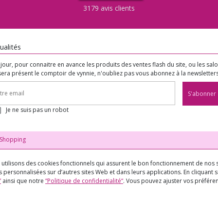
3179 avis clients
ualités
jour, pour connaitre en avance les produits des ventes flash du site, ou les sal
sera présent le comptoir de vynnie, n'oubliez pas vous abonnez à la newsletters
S'abonner
Je ne suis pas un robot
Shopping
us utilisons des cookies fonctionnels qui assurent le bon fonctionnement de nos s
 personnalisées sur d’autres sites Web et dans leurs applications. En cliquant su
”
ainsi que notre
“Politique de confidentialité“
. Vous pouvez ajuster vos préfér