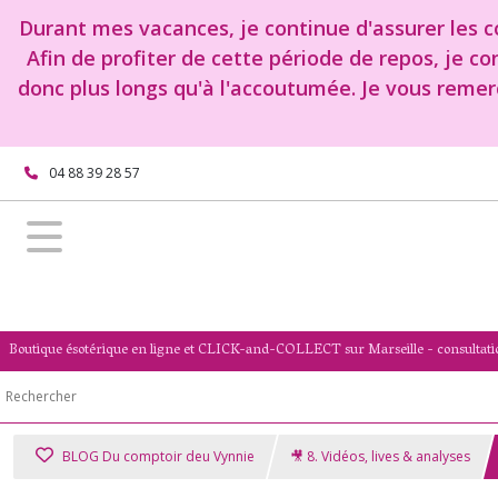
Durant mes vacances, je continue d'assurer les co
Afin de profiter de cette période de repos, je c
donc plus longs qu'à l'accoutumée. Je vous remer
04 88 39 28 57
Boutique ésotérique en ligne et CLICK-and-COLLECT sur Marseille - consultati
BLOG Du comptoir deu Vynnie
🎥 8. Vidéos, lives & analyses