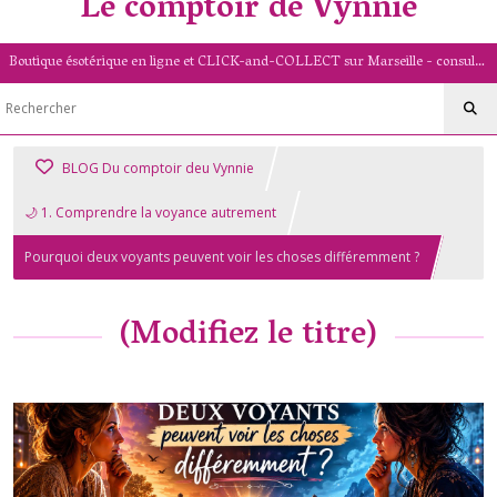
Le comptoir de Vynnie
Boutique ésotérique en ligne et CLICK-and-COLLECT sur Marseille - consultation de voyance par mail - livret numérologique (13/PACA)
BLOG Du comptoir deu Vynnie
🌙 1. Comprendre la voyance autrement
Pourquoi deux voyants peuvent voir les choses différemment ?
(Modifiez le titre)