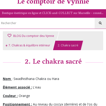
Le comptoir de Vynnie
Boutique ésotérique en ligne et CLICK-and-COLLECT sur Marseille - consultation de voyance par mail - livret numérologique (13/PACA)
BLOG Du comptoir deu Vynnie
☀️ 7. Chakras & équilibre intérieur
2. Chakra sacré
2. Le chakra sacré
Nom
: Swadhisthana Chakra ou Hara
Élément associé :
L'eau
Couleur :
Orange
Positionnement :
Au niveau du coccyx (derrière) et de l'os du