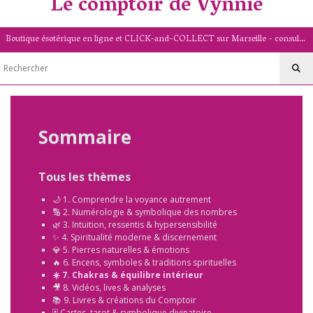
Le comptoir de Vynnie
Boutique ésotérique en ligne et CLICK-and-COLLECT sur Marseille - consultation de voyance par mail - livret numérologique (13/PACA)
Sommaire
Tous les thèmes
🌙 1. Comprendre la voyance autrement
🔢 2. Numérologie & symbolique des nombres
🌿 3. Intuition, ressentis & hypersensibilité
✨ 4. Spiritualité moderne & discernement
💎 5. Pierres naturelles & émotions
🔥 6. Encens, symboles & traditions spirituelles
☀️ 7. Chakras & équilibre intérieur
🎥 8. Vidéos, lives & analyses
📚 9. Livres & créations du Comptoir
🃏 Cartes, tarot & symbolique divinatoire