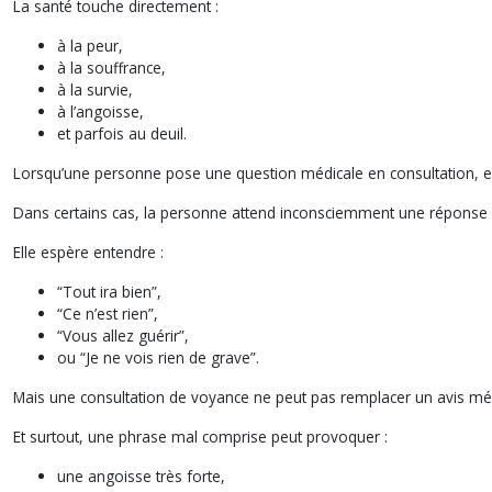
La santé touche directement :
à la peur,
à la souffrance,
à la survie,
à l’angoisse,
et parfois au deuil.
Lorsqu’une personne pose une question médicale en consultation, el
Dans certains cas, la personne attend inconsciemment une réponse 
Elle espère entendre :
“Tout ira bien”,
“Ce n’est rien”,
“Vous allez guérir”,
ou “Je ne vois rien de grave”.
Mais une consultation de voyance ne peut pas remplacer un avis méd
Et surtout, une phrase mal comprise peut provoquer :
une angoisse très forte,