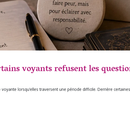
tains voyants refusent les questio
yante lorsqu’elles traversent une période difficile. Derrière certain