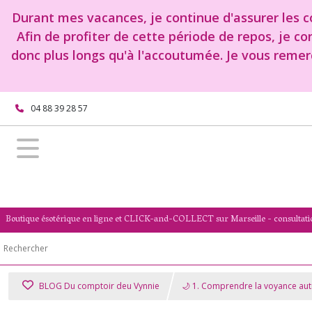
Durant mes vacances, je continue d'assurer les co
Afin de profiter de cette période de repos, je c
donc plus longs qu'à l'accoutumée. Je vous remer
04 88 39 28 57
Boutique ésotérique en ligne et CLICK-and-COLLECT sur Marseille - consultati
BLOG Du comptoir deu Vynnie
🌙 1. Comprendre la voyance au