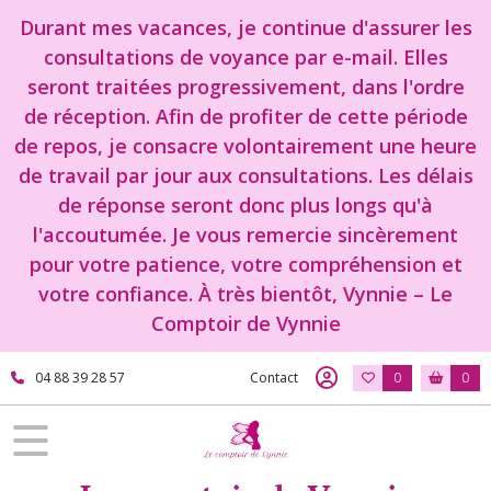
Fermer
Durant mes vacances, je continue d'assurer les
consultations de voyance par e-mail. Elles
seront traitées progressivement, dans l'ordre
FILTRES
de réception. Afin de profiter de cette période
Tous
de repos, je consacre volontairement une heure
les
de travail par jour aux consultations. Les délais
produits
de réponse seront donc plus longs qu'à
l'accoutumée. Je vous remercie sincèrement
Afficher
pour votre patience, votre compréhension et
les
votre confiance. À très bientôt, Vynnie – Le
résultats
Comptoir de Vynnie
04 88 39 28 57
Contact
0
0