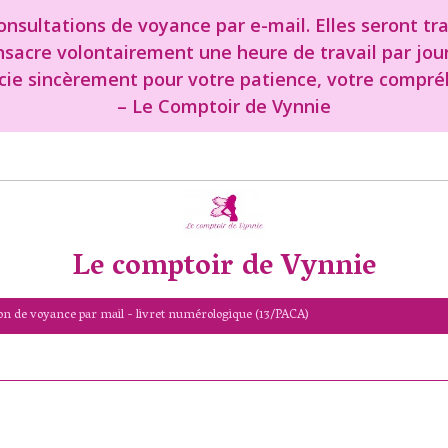
nsultations de voyance par e-mail. Elles seront tr
onsacre volontairement une heure de travail par jou
cie sincèrement pour votre patience, votre compréh
– Le Comptoir de Vynnie
Le comptoir de Vynnie
on de voyance par mail - livret numérologique (13/PACA)