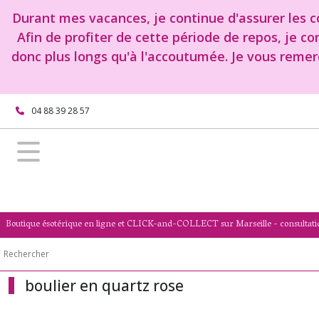
Fermer
Durant mes vacances, je continue d'assurer les co
Afin de profiter de cette période de repos, je c
donc plus longs qu'à l'accoutumée. Je vous remer
FILTRES
Tous
les
04 88 39 28 57
produits
Afficher
les
résultats
Boutique ésotérique en ligne et CLICK-and-COLLECT sur Marseille - consultati
boulier en quartz rose