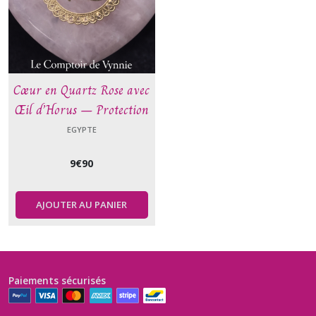
Cœur en Quartz Rose avec
Œil d’Horus – Protection
et amour – Pierre
EGYPTE
naturelle
9
€
90
AJOUTER AU PANIER
Paiements sécurisés