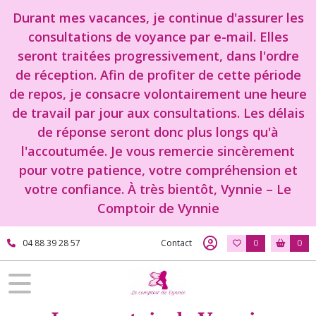
Fermer
Durant mes vacances, je continue d'assurer les
consultations de voyance par e-mail. Elles
seront traitées progressivement, dans l'ordre
FILTRES
de réception. Afin de profiter de cette période
Tous
de repos, je consacre volontairement une heure
les
de travail par jour aux consultations. Les délais
produits
de réponse seront donc plus longs qu'à
Boutique
l'accoutumée. Je vous remercie sincèrement
objet
pour votre patience, votre compréhension et
votre confiance. À très bientôt, Vynnie – Le
Fée
(1)
Comptoir de Vynnie
04 88 39 28 57
Contact
0
0
statuette
objet
(1)
bouddha