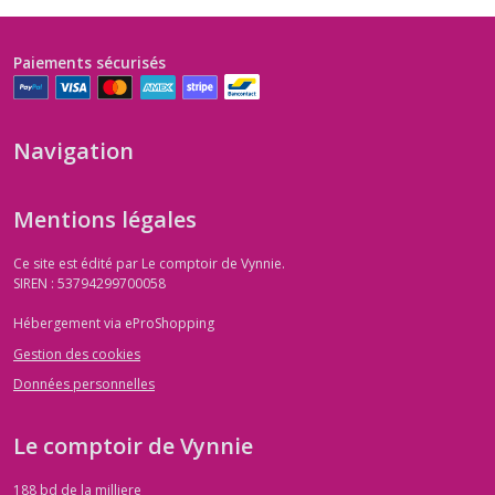
claire
(1)
Paiements sécurisés
Chrysoprase
(1)
Navigation
Chrysocolle
(3)
Mentions légales
Ce site est édité par Le comptoir de Vynnie.
calcedoine
SIREN : 53794299700058
(4)
Hébergement via eProShopping
Cornaline
Gestion des cookies
(4)
Données personnelles
Cristal
Le comptoir de Vynnie
de
roche
188 bd de la milliere