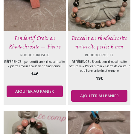
agate
arbre
(3)
Pendentif Croix en
Bracelet en rhodochrosite
Aventurine
Rhodochrosite – Pierre
naturelle perles 6 mm
(11)
d’Amour et de Guérison
RHODOCHROSITE
RHODOCHROSITE
Émotionnelle
RÉFÉRENCE : pendentif croix rhodochrosite
RÉFÉRENCE : Bracelet en rhodochrosite
– pierre amour apaisement émotionnel
naturelle – Perles 6 mm – Pierre de douceur
agate
et d’harmonie émotionnelle
mousse
14
€
(5)
19
€
AJOUTER AU PANIER
Ambre
AJOUTER AU PANIER
(3)
agate
(9)