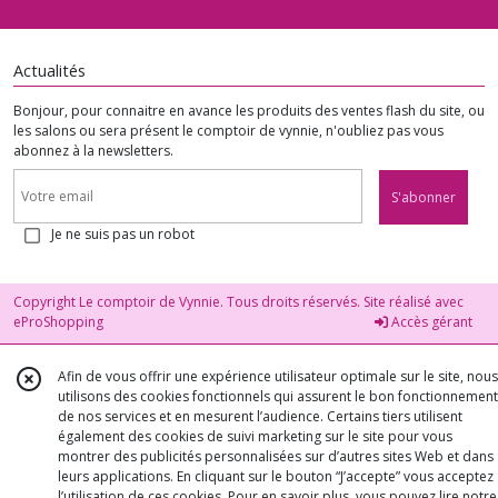
Fluorine
(7)
Actualités
Grenat
(3)
Bonjour, pour connaitre en avance les produits des ventes flash du site, ou
les salons ou sera présent le comptoir de vynnie, n'oubliez pas vous
abonnez à la newsletters.
howlite
(6)
S'abonner
Je ne suis pas un robot
Hematite
(9)
Copyright Le comptoir de Vynnie. Tous droits réservés. Site réalisé avec
eProShopping
Accès gérant
Jaspe
(5)
Afin de vous offrir une expérience utilisateur optimale sur le site, nous
utilisons des cookies fonctionnels qui assurent le bon fonctionnement
de nos services et en mesurent l’audience. Certains tiers utilisent
également des cookies de suivi marketing sur le site pour vous
Jaspe
montrer des publicités personnalisées sur d’autres sites Web et dans
Dragon
leurs applications. En cliquant sur le bouton “J’accepte” vous acceptez
(4)
l’utilisation de ces cookies. Pour en savoir plus, vous pouvez lire notre