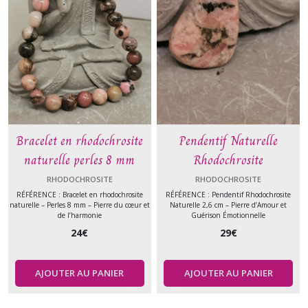
apatite
(1)
amethyste
(15)
botswana
Bracelet en rhodochrosite
Pendentif Naturelle
(3)
naturelle perles 8 mm
Rhodochrosite
Bois
RHODOCHROSITE
RHODOCHROSITE
Fossilisé
RÉFÉRENCE : Bracelet en rhodochrosite
RÉFÉRENCE : Pendentif Rhodochrosite
(1)
naturelle – Perles 8 mm – Pierre du cœur et
Naturelle 2,6 cm – Pierre d’Amour et
de l’harmonie
Guérison Émotionnelle
24
€
29
€
Corail
(5)
AJOUTER AU PANIER
AJOUTER AU PANIER
Calcite