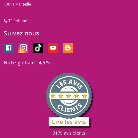
(11)
13011
Marseille
Citrine
Téléphone
(5)
Suivez nous
cyanite
(1)
Note globale : 4,9/5
Dumortiérite
(1)
Dentrite
(1)
émeraude
(4)
3179 avis clients