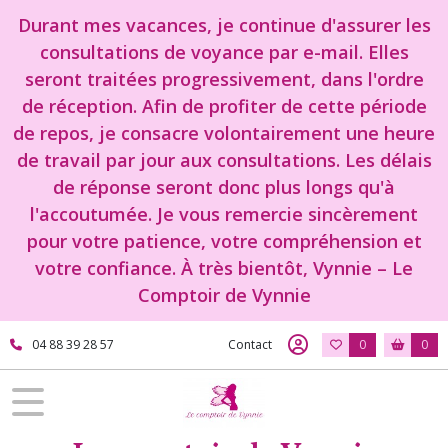
Fermer
Durant mes vacances, je continue d'assurer les
consultations de voyance par e-mail. Elles
seront traitées progressivement, dans l'ordre
FILTRES
de réception. Afin de profiter de cette période
Tous
de repos, je consacre volontairement une heure
les
de travail par jour aux consultations. Les délais
produits
de réponse seront donc plus longs qu'à
Boutique
l'accoutumée. Je vous remercie sincèrement
Pierre
lithotérapie
pour votre patience, votre compréhension et
votre confiance. À très bientôt, Vynnie – Le
Aigue
Comptoir de Vynnie
marine
(3)
04 88 39 28 57
Contact
0
0
agate
noire
(2)