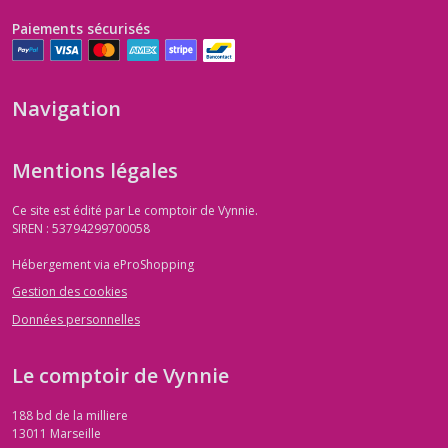
Paiements sécurisés
anorexie
(1)
Navigation
allergie
cutanée
(1)
Mentions légales
Chakras
Ce site est édité par Le comptoir de Vynnie.
(3)
SIREN : 53794299700058
Hébergement via eProShopping
diabete
Gestion des cookies
(1)
Données personnelles
Douleur
Le comptoir de Vynnie
de
règles
188 bd de la milliere
(1)
13011
Marseille