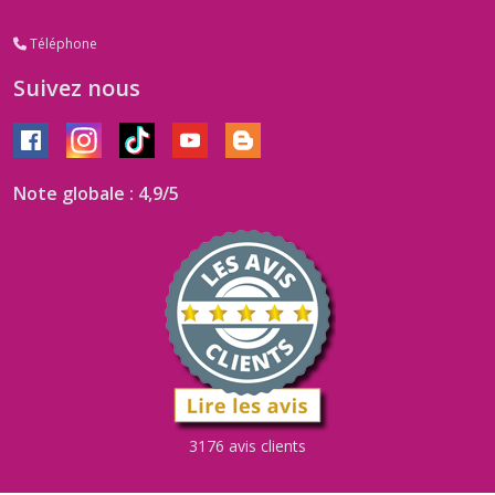
douleur
Téléphone
musculaire
(1)
Suivez nous
eczema
(1)
Note globale : 4,9/5
Hypertension
(1)
HemorroÏdes
(1)
lymphe
(1)
3176 avis clients
lyme