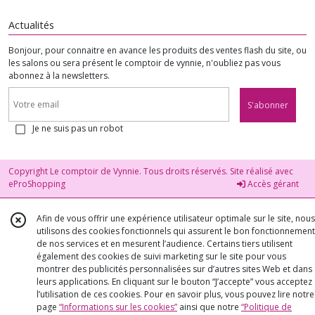
(1)
Actualités
Libido
Bonjour, pour connaitre en avance les produits des ventes flash du site, ou
(1)
les salons ou sera présent le comptoir de vynnie, n'oubliez pas vous
abonnez à la newsletters.
Mal
S'abonner
des
transports
Je ne suis pas un robot
(1)
Copyright Le comptoir de Vynnie. Tous droits réservés. Site réalisé avec
Problèmes
eProShopping
Accès gérant
Gastriques
(1)
Afin de vous offrir une expérience utilisateur optimale sur le site, nous
utilisons des cookies fonctionnels qui assurent le bon fonctionnement
de nos services et en mesurent l’audience. Certains tiers utilisent
Régime
également des cookies de suivi marketing sur le site pour vous
(2)
montrer des publicités personnalisées sur d’autres sites Web et dans
leurs applications. En cliquant sur le bouton “J’accepte” vous acceptez
l’utilisation de ces cookies. Pour en savoir plus, vous pouvez lire notre
rhumatisme
page
“Informations sur les cookies”
ainsi que notre
“Politique de