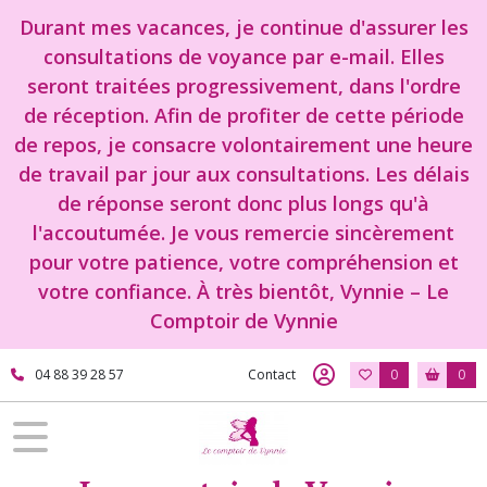
Fermer
Durant mes vacances, je continue d'assurer les
consultations de voyance par e-mail. Elles
seront traitées progressivement, dans l'ordre
FILTRES
de réception. Afin de profiter de cette période
Tous
de repos, je consacre volontairement une heure
les
de travail par jour aux consultations. Les délais
produits
de réponse seront donc plus longs qu'à
Boutique
l'accoutumée. Je vous remercie sincèrement
objet
pour votre patience, votre compréhension et
votre confiance. À très bientôt, Vynnie – Le
Fée
(1)
Comptoir de Vynnie
04 88 39 28 57
Contact
0
0
statuette
objet
(1)
bouddha