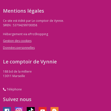
Mentions légales
agate
arbre
Ce site est édité par Le comptoir de Vynnie.
(3)
SIREN : 53794299700058
Hébergement via eProShopping
Aventurine
(11)
Gestion des cookies
Données personnelles
agate
mousse
Le comptoir de Vynnie
(5)
188 bd de la milliere
13011
Marseille
Ambre
(3)
Téléphone
Suivez nous
agate
(9)