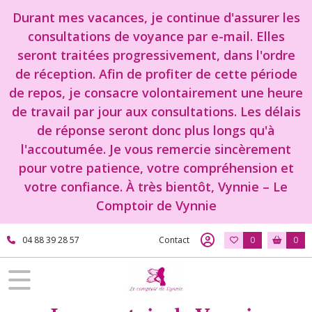
Fermer
Durant mes vacances, je continue d'assurer les
consultations de voyance par e-mail. Elles
seront traitées progressivement, dans l'ordre
FILTRES
de réception. Afin de profiter de cette période
Tous
de repos, je consacre volontairement une heure
les
de travail par jour aux consultations. Les délais
produits
de réponse seront donc plus longs qu'à
Boutique
l'accoutumée. Je vous remercie sincèrement
Pierre
lithotérapie
pour votre patience, votre compréhension et
votre confiance. À très bientôt, Vynnie – Le
Aigue
Comptoir de Vynnie
marine
(3)
04 88 39 28 57
Contact
0
0
agate
noire
(2)