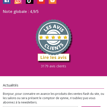
apatite
(1)
Note globale : 4,9/5
amethyste
(15)
botswana
(3)
Bois
3179 avis clients
Fossilisé
(1)
Actualités
Corail
(5)
Bonjour, pour connaitre en avance les produits des ventes flash du site, ou
les salons ou sera présent le comptoir de vynnie, n'oubliez pas vous
abonnez à la newsletters.
Calcite