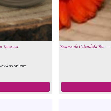
in Douceur
Baume de Calendula Bio – S
Karité & Amande Douce