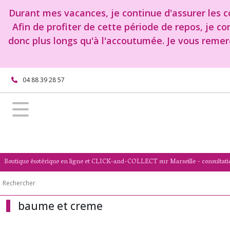
Fermer
Durant mes vacances, je continue d'assurer les co
Afin de profiter de cette période de repos, je c
donc plus longs qu'à l'accoutumée. Je vous remer
FILTRES
Tous
les
04 88 39 28 57
produits
Boutique
Soin
du
corps
Visage
et
corps
Boutique ésotérique en ligne et CLICK-and-COLLECT sur Marseille - consultati
baume
et
creme
baume et creme
Afficher