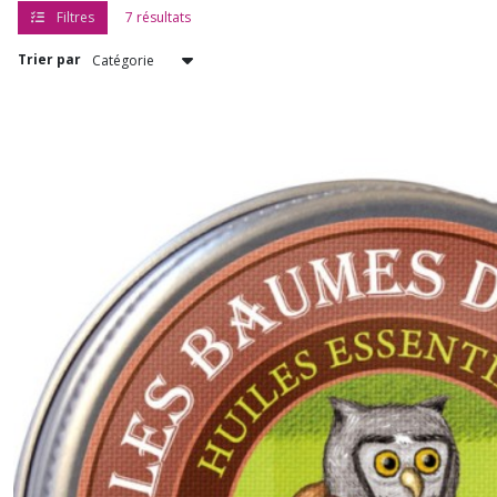
les
Filtres
7 résultats
résultats
Trier par