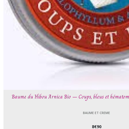
Baume du Hibou Arnica Bio – Coups, bleus et hématom
BAUME ET CREME
8
€
90