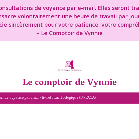
nsultations de voyance par e-mail. Elles seront tr
onsacre volontairement une heure de travail par jou
cie sincèrement pour votre patience, votre compréh
– Le Comptoir de Vynnie
Le comptoir de Vynnie
on de voyance par mail - livret numérologique (13/PACA)