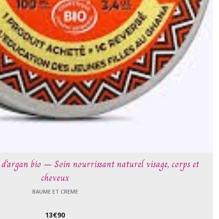
 d’argan bio – Soin nourrissant naturel visage, corps et
cheveux
BAUME ET CREME
13
€
90