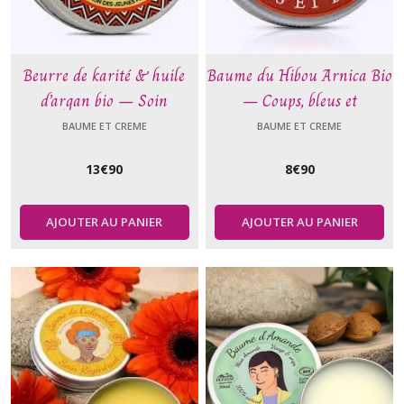
Beurre de karité & huile
Baume du Hibou Arnica Bio
d’argan bio – Soin
– Coups, bleus et
nourrissant naturel visage,
hématomes – Soin naturel
BAUME ET CREME
BAUME ET CREME
corps et cheveux
30 ml
13
€
90
8
€
90
AJOUTER AU PANIER
AJOUTER AU PANIER