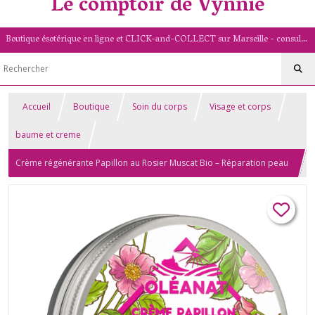
Le comptoir de Vynnie
Boutique ésotérique en ligne et CLICK-and-COLLECT sur Marseille - consultation de voyance par mail - livret numérologique (13/PACA)
Accueil
Boutique
Soin du corps
Visage et corps
baume et creme
Crème régénérante Papillon au Rosier Muscat Bio – Réparation peau
et anti-vergetures – Soin naturel