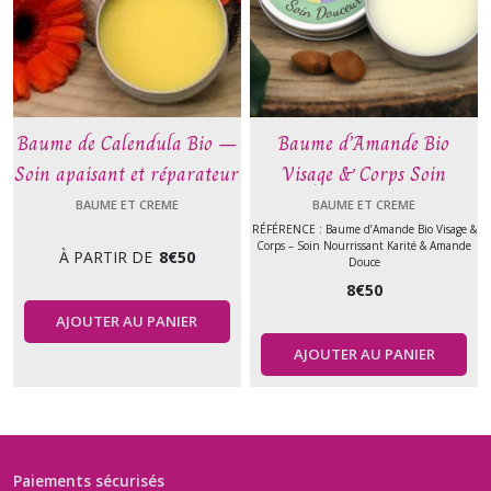
Baume de Calendula Bio –
Baume d’Amande Bio
Soin apaisant et réparateur
Visage & Corps Soin
visage & corps – 30 ml ou
Douceur
BAUME ET CREME
BAUME ET CREME
50 ml
RÉFÉRENCE : Baume d’Amande Bio Visage &
Corps – Soin Nourrissant Karité & Amande
À PARTIR DE
8
€
50
Douce
8
€
50
AJOUTER AU PANIER
AJOUTER AU PANIER
Paiements sécurisés