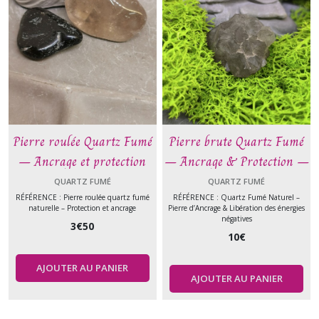
Pierre roulée Quartz Fumé
Pierre brute Quartz Fumé
– Ancrage et protection
– Ancrage & Protection –
énergétique – Pierre
Pierre naturelle
QUARTZ FUMÉ
QUARTZ FUMÉ
naturelle
RÉFÉRENCE : Pierre roulée quartz fumé
RÉFÉRENCE : Quartz Fumé Naturel –
naturelle – Protection et ancrage
Pierre d’Ancrage & Libération des énergies
négatives
3
€
50
10
€
AJOUTER AU PANIER
AJOUTER AU PANIER