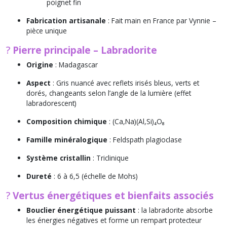
poignet fin
Fabrication artisanale
: Fait main en France par Vynnie –
pièce unique
?
Pierre principale – Labradorite
Origine
: Madagascar
Aspect
: Gris nuancé avec reflets irisés bleus, verts et
dorés, changeants selon l’angle de la lumière (effet
labradorescent)
Composition chimique
: (Ca,Na)(Al,Si)₄O₈
Famille minéralogique
: Feldspath plagioclase
Système cristallin
: Triclinique
Dureté
: 6 à 6,5 (échelle de Mohs)
?
Vertus énergétiques et bienfaits associés
Bouclier énergétique puissant
: la labradorite absorbe
les énergies négatives et forme un rempart protecteur