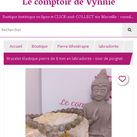
Le comptoir de Vynnie
Boutique ésotérique en ligne et CLICK-and-COLLECT sur Marseille - consultation de voyance par mail - livret numérologique (13/PACA)
Accueil
Boutique
Pierre lithotérapie
labradorite
Bracelet élastique pierre de 8 mm en labradorite – tour de poignet
18/20 cm – pampille œil doré protecteur