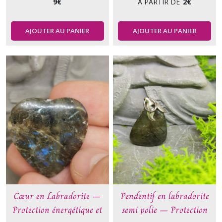
9
€
À PARTIR DE
2
€
AJOUTER AU PANIER
AJOUTER AU PANIER
Cœur en Labradorite –
Pendentif en labradorite
Protection énergétique et
semi polie – Protection