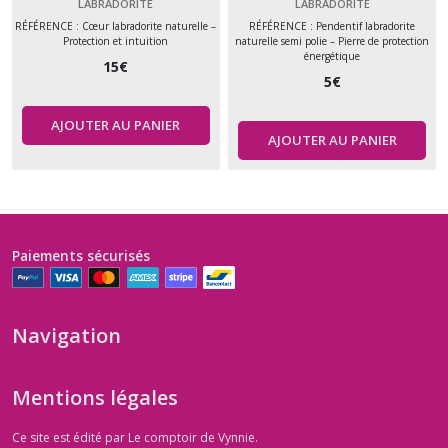
intuition – Pierre
énergétique et intuition –
LABRADORITE
LABRADORITE
naturelle
Pierre naturelle
RÉFÉRENCE : Cœur labradorite naturelle –
RÉFÉRENCE : Pendentif labradorite
Protection et intuition
naturelle semi polie – Pierre de protection
énergétique
15
€
5
€
AJOUTER AU PANIER
AJOUTER AU PANIER
Paiements sécurisés
Navigation
Mentions légales
Ce site est édité par Le comptoir de Vynnie.