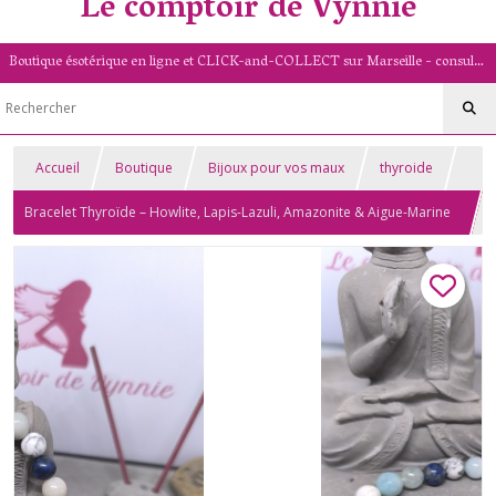
Le comptoir de Vynnie
Boutique ésotérique en ligne et CLICK-and-COLLECT sur Marseille - consultation de voyance par mail - livret numérologique (13/PACA)
Accueil
Boutique
Bijoux pour vos maux
thyroide
Bracelet Thyroïde – Howlite, Lapis-Lazuli, Amazonite & Aigue-Marine
– 8 mm