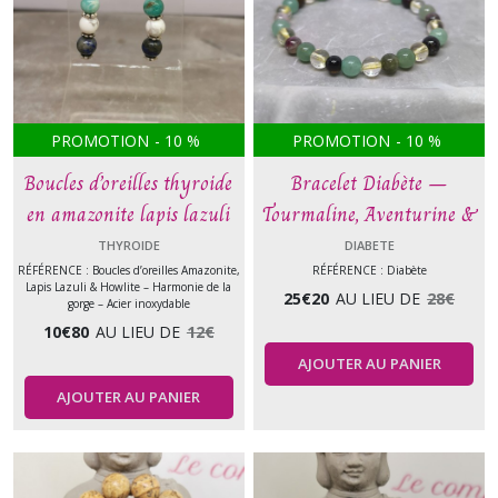
PROMOTION
-
10
%
PROMOTION
-
10
%
Boucles d’oreilles thyroide
Bracelet Diabète –
en amazonite lapis lazuli
Tourmaline, Aventurine &
howlite – Bijou pierres
Citrine – 6 mm, monté par
THYROIDE
DIABETE
naturelles communication
Vynnie
RÉFÉRENCE : Boucles d’oreilles Amazonite,
RÉFÉRENCE : Diabète
Lapis Lazuli & Howlite – Harmonie de la
25
€
20
AU LIEU DE
28
€
apaisement
gorge – Acier inoxydable
10
€
80
AU LIEU DE
12
€
AJOUTER AU PANIER
AJOUTER AU PANIER