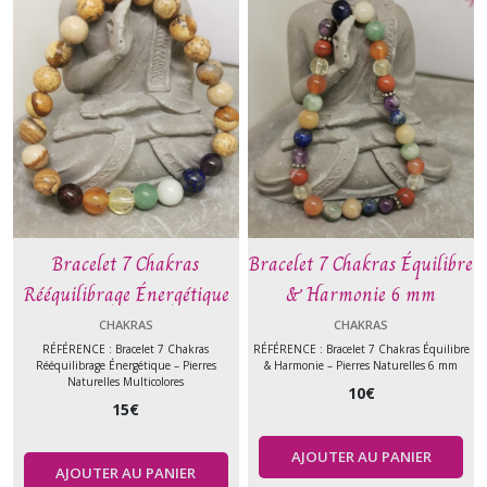
Bracelet 7 Chakras
Bracelet 7 Chakras Équilibre
Rééquilibrage Énergétique
& Harmonie 6 mm
8mm
CHAKRAS
CHAKRAS
RÉFÉRENCE : Bracelet 7 Chakras
RÉFÉRENCE : Bracelet 7 Chakras Équilibre
Rééquilibrage Énergétique – Pierres
& Harmonie – Pierres Naturelles 6 mm
Naturelles Multicolores
10
€
15
€
AJOUTER AU PANIER
AJOUTER AU PANIER