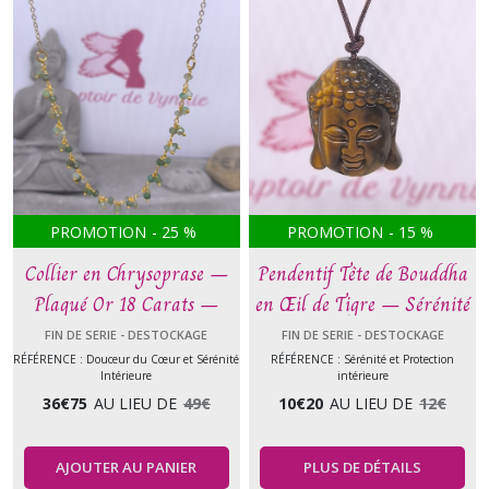
PROMOTION
-
25
%
PROMOTION
-
15
%
Collier en Chrysoprase –
Pendentif Tête de Bouddha
Plaqué Or 18 Carats –
en Œil de Tigre – Sérénité
Douceur du Cœur et
et Protection intérieure
FIN DE SERIE - DESTOCKAGE
FIN DE SERIE - DESTOCKAGE
Sérénité Intérieure
RÉFÉRENCE : Douceur du Cœur et Sérénité
RÉFÉRENCE : Sérénité et Protection
Intérieure
intérieure
36
€
75
AU LIEU DE
49
€
10
€
20
AU LIEU DE
12
€
AJOUTER AU PANIER
PLUS DE DÉTAILS