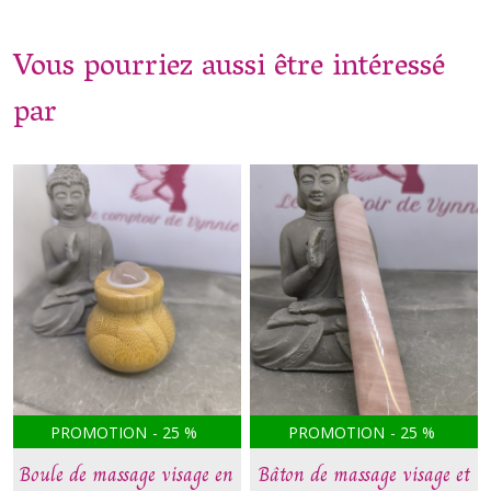
Vous pourriez aussi être intéressé
par
PROMOTION
-
25
%
PROMOTION
-
25
%
Boule de massage visage en
Bâton de massage visage et