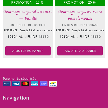
PROMOTION
-
20
%
PROMOTION
-
20
%
Gommage corporel au sucre
Gommage corps au sucre
– Vanille
pamplemousse
FIN DE SERIE - DESTOCKAGE
FIN DE SERIE - DESTOCKAGE
RÉFÉRENCE : Énergie & fraîcheur naturelle
RÉFÉRENCE : Énergie & fraîcheur naturelle
12
€
24
AU LIEU DE
15
€
30
12
€
24
AU LIEU DE
15
€
30
AJOUTER AU PANIER
AJOUTER AU PANIER
Paiements sécurisés
Navigation