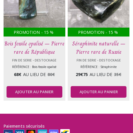
PROMOTION
-
15
%
PROMOTION
-
15
%
Bois fossile opalisé – Pierre
Séraphinite naturelle –
rare de République
Pierre rare de Russie
Dominicaine
FIN DE SERIE - DESTOCKAGE
FIN DE SERIE - DESTOCKAGE
RÉFÉRENCE : Bois fossile opalisé
RÉFÉRENCE : Séraphinite
68
€
AU LIEU DE
80
€
29
€
75
AU LIEU DE
35
€
AJOUTER AU PANIER
AJOUTER AU PANIER
Paiements sécurisés