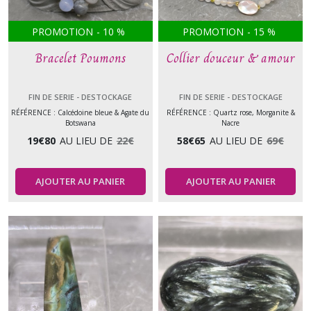
PROMOTION
-
10
%
PROMOTION
-
15
%
Bracelet Poumons
Collier douceur & amour
FIN DE SERIE - DESTOCKAGE
FIN DE SERIE - DESTOCKAGE
RÉFÉRENCE : Calcédoine bleue & Agate du
RÉFÉRENCE : Quartz rose, Morganite &
Botswana
Nacre
19
€
80
AU LIEU DE
22
€
58
€
65
AU LIEU DE
69
€
AJOUTER AU PANIER
AJOUTER AU PANIER