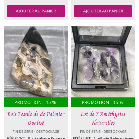
AJOUTER AU PANIER
AJOUTER AU PANIER
PROMOTION
-
15
%
PROMOTION
-
15
%
Bois Fossile de de Palmier
Lot de 7 Améthystes
Opalisé
Naturelles
FIN DE SERIE - DESTOCKAGE
FIN DE SERIE - DESTOCKAGE
RÉFÉRENCE : Bois Fossilisé de Racine de
RÉFÉRENCE : Améthyste Brutes en Forme