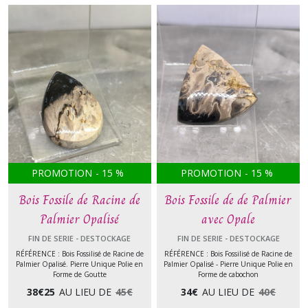
PROMOTION
-
15
%
PROMOTION
-
15
%
Bois Fossile de Racine de
Bois Fossile de de Palmier
Palmier Opalisé
avec Opale
FIN DE SERIE - DESTOCKAGE
FIN DE SERIE - DESTOCKAGE
RÉFÉRENCE : Bois Fossilisé de Racine de
RÉFÉRENCE : Bois Fossilisé de Racine de
Palmier Opalisé. Pierre Unique Polie en
Palmier Opalisé - Pierre Unique Polie en
Forme de Goutte
Forme de cabochon
38
€
25
AU LIEU DE
45
€
34
€
AU LIEU DE
40
€