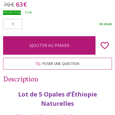
63
€
70
€
-
10
%
PROMOTION
En stock
AJOUTER AU PANIER
POSER UNE QUESTION
Description
Lot de 5 Opales d’Éthiopie
Naturelles