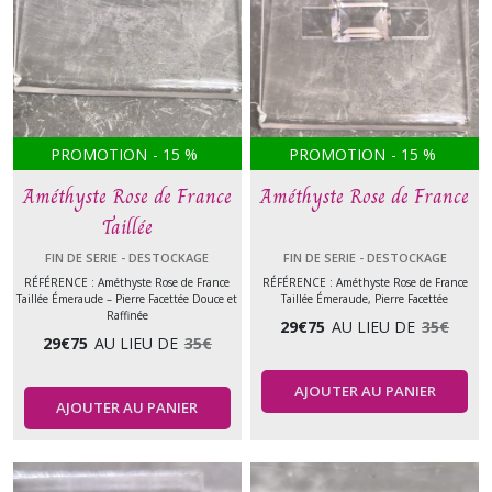
PROMOTION
-
15
%
PROMOTION
-
15
%
Améthyste Rose de France
Améthyste Rose de France
Taillée
FIN DE SERIE - DESTOCKAGE
FIN DE SERIE - DESTOCKAGE
RÉFÉRENCE : Améthyste Rose de France
RÉFÉRENCE : Améthyste Rose de France
Taillée Émeraude – Pierre Facettée Douce et
Taillée Émeraude, Pierre Facettée
Raffinée
29
€
75
AU LIEU DE
35
€
29
€
75
AU LIEU DE
35
€
AJOUTER AU PANIER
AJOUTER AU PANIER