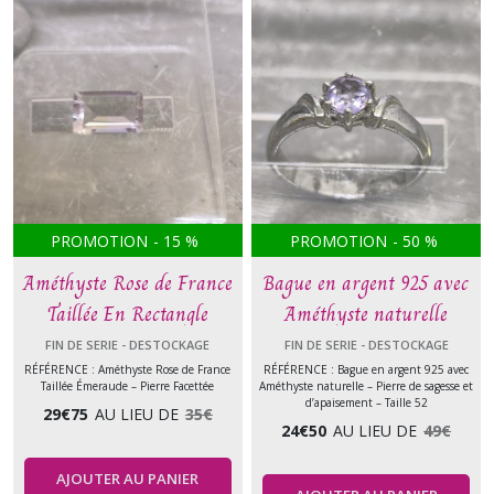
PROMOTION
-
15
%
PROMOTION
-
50
%
Améthyste Rose de France
Bague en argent 925 avec
Taillée En Rectangle
Améthyste naturelle
FIN DE SERIE - DESTOCKAGE
FIN DE SERIE - DESTOCKAGE
RÉFÉRENCE : Améthyste Rose de France
RÉFÉRENCE : Bague en argent 925 avec
Taillée Émeraude – Pierre Facettée
Améthyste naturelle – Pierre de sagesse et
d’apaisement – Taille 52
29
€
75
AU LIEU DE
35
€
24
€
50
AU LIEU DE
49
€
AJOUTER AU PANIER