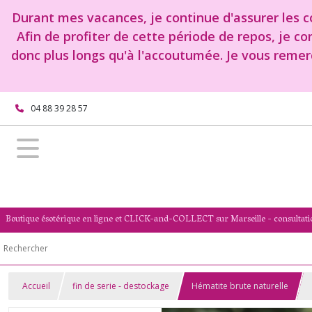
Durant mes vacances, je continue d'assurer les co
Afin de profiter de cette période de repos, je c
donc plus longs qu'à l'accoutumée. Je vous remer
04 88 39 28 57
Boutique ésotérique en ligne et CLICK-and-COLLECT sur Marseille - consultati
Accueil
fin de serie - destockage
Hématite brute naturelle