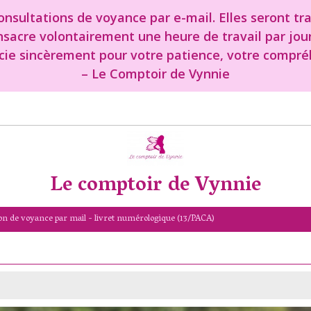
nsultations de voyance par e-mail. Elles seront tr
onsacre volontairement une heure de travail par jou
cie sincèrement pour votre patience, votre compréh
– Le Comptoir de Vynnie
Le comptoir de Vynnie
on de voyance par mail - livret numérologique (13/PACA)