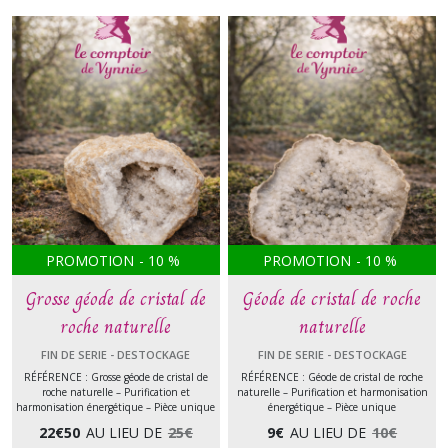
PROMOTION
-
10
%
PROMOTION
-
10
%
Grosse géode de cristal de
Géode de cristal de roche
roche naturelle
naturelle
FIN DE SERIE - DESTOCKAGE
FIN DE SERIE - DESTOCKAGE
RÉFÉRENCE : Grosse géode de cristal de
RÉFÉRENCE : Géode de cristal de roche
roche naturelle – Purification et
naturelle – Purification et harmonisation
harmonisation énergétique – Pièce unique
énergétique – Pièce unique
22
€
50
AU LIEU DE
25
€
9
€
AU LIEU DE
10
€