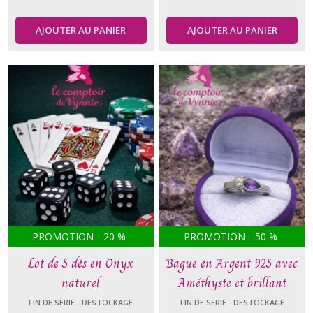
AJOUTER AU PANIER
AJOUTER AU PANIER
PROMOTION
-
20
%
PROMOTION
-
50
%
Lot de 5 dés en Onyx
Bague en Argent 925 avec
naturel
Améthyste et brillant
FIN DE SERIE - DESTOCKAGE
FIN DE SERIE - DESTOCKAGE