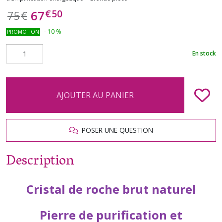
€
50
67
75
€
-
10
%
PROMOTION
En stock
AJOUTER AU PANIER
POSER UNE QUESTION
Description
Cristal de roche brut naturel
Pierre de purification et