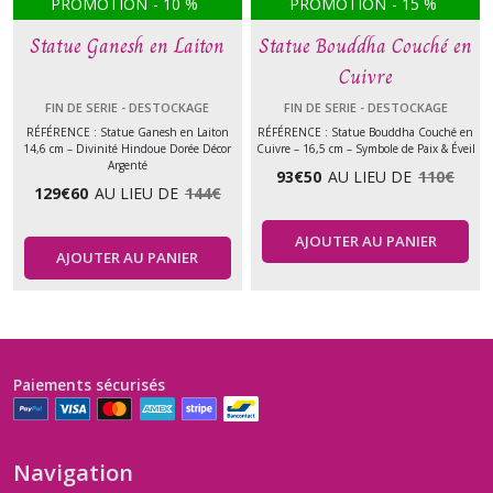
PROMOTION
-
10
%
PROMOTION
-
15
%
Statue Ganesh en Laiton
Statue Bouddha Couché en
Cuivre
FIN DE SERIE - DESTOCKAGE
FIN DE SERIE - DESTOCKAGE
RÉFÉRENCE : Statue Ganesh en Laiton
RÉFÉRENCE : Statue Bouddha Couché en
14,6 cm – Divinité Hindoue Dorée Décor
Cuivre – 16,5 cm – Symbole de Paix & Éveil
Argenté
93
€
50
AU LIEU DE
110
€
129
€
60
AU LIEU DE
144
€
AJOUTER AU PANIER
AJOUTER AU PANIER
Paiements sécurisés
Navigation