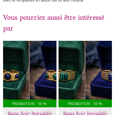
Elles ne remplacent en aucun cas un avis médical.
Vous pourriez aussi être intéressé
par
PROMOTION
-
50
%
PROMOTION
-
50
%
Bague Acier Inoxydable
Bague Acier Inoxydable