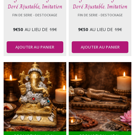
Doré Ajustable, Imitation
Doré Ajustable. Imitation
Malachite ou Lapis Lazuli
Malachite ou Lapis Lazuli
FIN DE SERIE - DESTOCKAGE
FIN DE SERIE - DESTOCKAGE
9
€
50
AU LIEU DE
19
€
9
€
50
AU LIEU DE
19
€
AJOUTER AU PANIER
AJOUTER AU PANIER