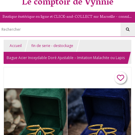
Le comptoir de Vynnie
Boutique ésotérique en ligne et CLICK-and-COLLECT sur Marseille - consultation de voyance par mail - livret numérologique (13/PACA)
Accueil
fin de serie - destockage
Bague Acier Inoxydable Doré Ajustable – Imitation Malachite ou Lapis
Lazuli