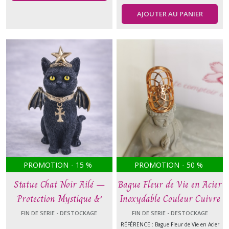
AJOUTER AU PANIER
PROMOTION
-
15
%
PROMOTION
-
50
%
Statue Chat Noir Ailé –
Bague Fleur de Vie en Acier
Protection Mystique &
Inoxydable Couleur Cuivre
Énergie Ésotérique
FIN DE SERIE - DESTOCKAGE
FIN DE SERIE - DESTOCKAGE
RÉFÉRENCE : Bague Fleur de Vie en Acier