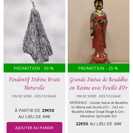
PROMOTION
-
50
%
PROMOTION
-
25
%
Pendentif Stibine Brute
Grande Statue de Bouddha
Naturelle
en Résine avec Feuille d’Or
FIN DE SERIE - DESTOCKAGE
FIN DE SERIE - DESTOCKAGE
RÉFÉRENCE : Grande Statue de Bouddha
en Résine avec Feuille d’Or – 24,5 cm –
À PARTIR DE
29
€
50
Bouddha Debout Drapé Rouge & Gris –
AU LIEU DE
59
€
Décoration Spirituelle Zen
22
€
50
AU LIEU DE
30
€
AJOUTER AU PANIER