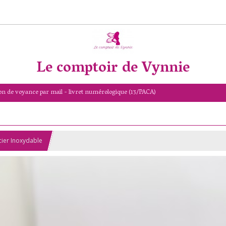
Le comptoir de Vynnie
on de voyance par mail - livret numérologique (13/PACA)
cier Inoxydable