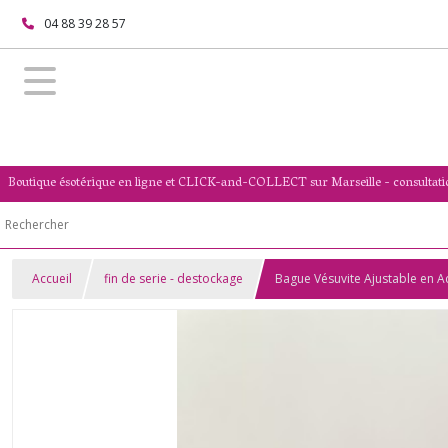
04 88 39 28 57
Boutique ésotérique en ligne et CLICK-and-COLLECT sur Marseille - consultati
Accueil
fin de serie - destockage
Bague Vésuvite Ajustable en A