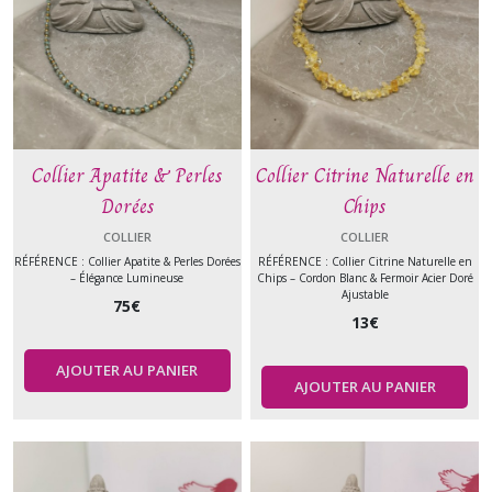
Collier Apatite & Perles
Collier Citrine Naturelle en
Dorées
Chips
COLLIER
COLLIER
RÉFÉRENCE : Collier Apatite & Perles Dorées
RÉFÉRENCE : Collier Citrine Naturelle en
– Élégance Lumineuse
Chips – Cordon Blanc & Fermoir Acier Doré
Ajustable
75
€
13
€
AJOUTER AU PANIER
AJOUTER AU PANIER