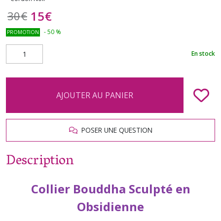
15
€
30
€
-
50
%
PROMOTION
En stock
AJOUTER AU PANIER
POSER UNE QUESTION
Description
Collier Bouddha Sculpté en
Obsidienne