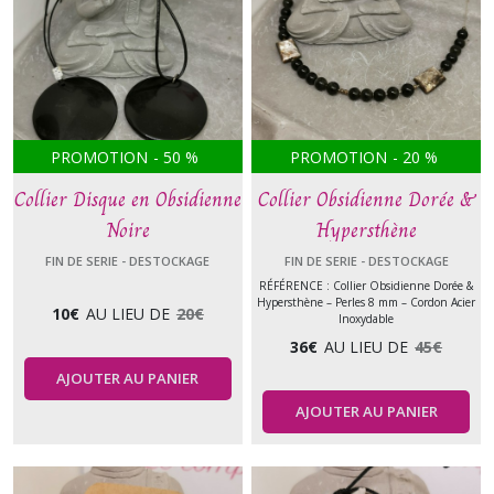
PROMOTION
-
50
%
PROMOTION
-
20
%
Collier Disque en Obsidienne
Collier Obsidienne Dorée &
Noire
Hypersthène
FIN DE SERIE - DESTOCKAGE
FIN DE SERIE - DESTOCKAGE
RÉFÉRENCE : Collier Obsidienne Dorée &
Hypersthène – Perles 8 mm – Cordon Acier
10
€
AU LIEU DE
20
€
Inoxydable
36
€
AU LIEU DE
45
€
AJOUTER AU PANIER
AJOUTER AU PANIER