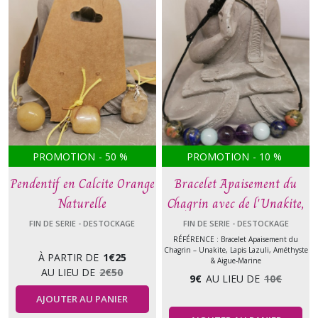
PROMOTION
-
50
%
PROMOTION
-
10
%
Pendentif en Calcite Orange
Bracelet Apaisement du
Naturelle
Chagrin avec de l'Unakite,
Lapis Lazuli, Améthyste &
FIN DE SERIE - DESTOCKAGE
FIN DE SERIE - DESTOCKAGE
Aigue-Marine
RÉFÉRENCE : Bracelet Apaisement du
Chagrin – Unakite, Lapis Lazuli, Améthyste
À PARTIR DE
1
€
25
& Aigue-Marine
AU LIEU DE
2
€
50
9
€
AU LIEU DE
10
€
AJOUTER AU PANIER