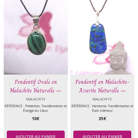
Pendentif Ovale en
Pendentif en Malachite-
Malachite Naturelle –
Azurite Naturelle –
Protection, Transformation
Harmonie, Transformation
MALACHITE
MALACHITE
et Énergie du Cœur
et Éveil intérieur
RÉFÉRENCE : Protection, Transformation et
RÉFÉRENCE : Harmonie, Transformation et
Énergie du Cœur
Éveil intérieur
10
€
35
€
AJOUTER AU PANIER
AJOUTER AU PANIER