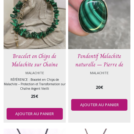
Bracelet en Chips de
Pendentif Malachite
Malachite sur Chaîne
naturelle – Pierre de
Argent Vieilli
transformation et
MALACHITE
MALACHITE
protection – Bijou
RÉFÉRENCE : Bracelet en Chips de
Malachite – Protection et Transformation sur
20
€
énergétique – Cordon cuir
Chaîne Argent Vieilli
25
€
45 cm – Le Comptoir de
AJOUTER AU PANIER
Vynnie
AJOUTER AU PANIER