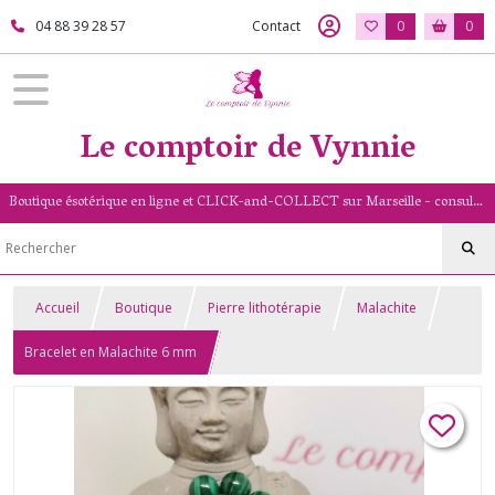
04 88 39 28 57
Contact
0
0
Le comptoir de Vynnie
Boutique ésotérique en ligne et CLICK-and-COLLECT sur Marseille - consultation de voyance par mail - livret numérologique (13/PACA)
Accueil
Boutique
Pierre lithotérapie
Malachite
Bracelet en Malachite 6 mm