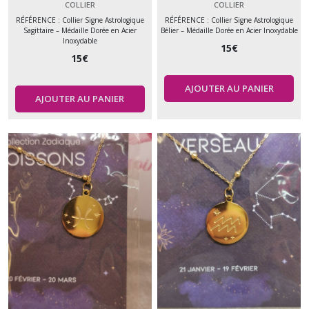
COLLIER
COLLIER
RÉFÉRENCE : Collier Signe Astrologique
RÉFÉRENCE : Collier Signe Astrologique
Sagittaire – Médaille Dorée en Acier
Bélier – Médaille Dorée en Acier Inoxydable
Inoxydable
15
€
15
€
AJOUTER AU PANIER
AJOUTER AU PANIER