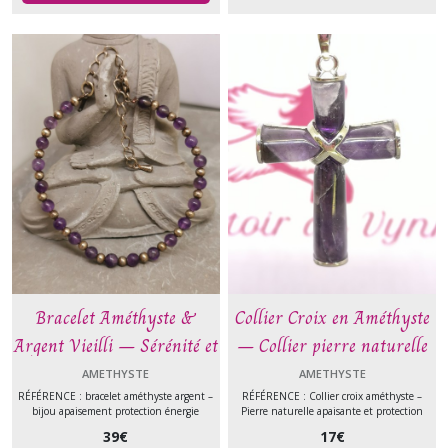
Bracelet Améthyste &
Collier Croix en Améthyste
Argent Vieilli – Sérénité et
– Collier pierre naturelle
Protection Spirituelle
apaisante et protection
AMETHYSTE
AMETHYSTE
spirituelle – Bijou
RÉFÉRENCE : bracelet améthyste argent –
RÉFÉRENCE : Collier croix améthyste –
bijou apaisement protection énergie
Pierre naturelle apaisante et protection
ésotérique
39
€
17
€