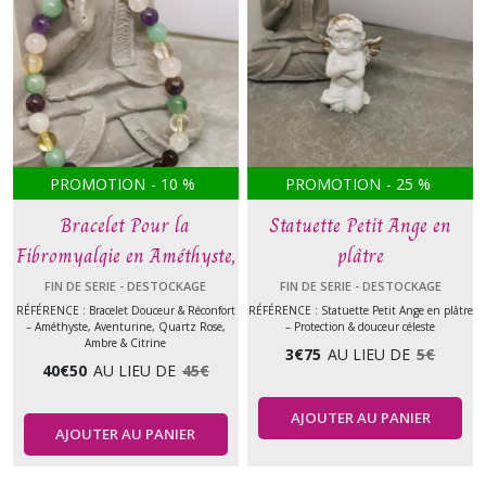
PROMOTION
-
10
%
PROMOTION
-
25
%
Bracelet Pour la
Statuette Petit Ange en
Fibromyalgie en Améthyste,
plâtre
Aventurine, Quartz Rose,
FIN DE SERIE - DESTOCKAGE
FIN DE SERIE - DESTOCKAGE
Ambre & Citrine
RÉFÉRENCE : Bracelet Douceur & Réconfort
RÉFÉRENCE : Statuette Petit Ange en plâtre
– Améthyste, Aventurine, Quartz Rose,
– Protection & douceur céleste
Ambre & Citrine
3
€
75
AU LIEU DE
5
€
40
€
50
AU LIEU DE
45
€
AJOUTER AU PANIER
AJOUTER AU PANIER