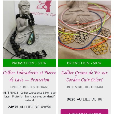
PROMOTION
-
50
%
PROMOTION
-
60
%
Collier Labradorite et Pierre
Collier Graine de Vie sur
de Lave – Protection
Cordon Cuir Coloré
énergétique et Ancrage –
FIN DE SERIE - DESTOCKAGE
FIN DE SERIE - DESTOCKAGE
Bijou en pierres naturelles
RÉFÉRENCE : Collier Labradorite & Pierre de
Lave – Protection & Ancrage avec pendentif
3
€
20
AU LIEU DE
8
€
naturel
24
€
75
AU LIEU DE
49
€
50