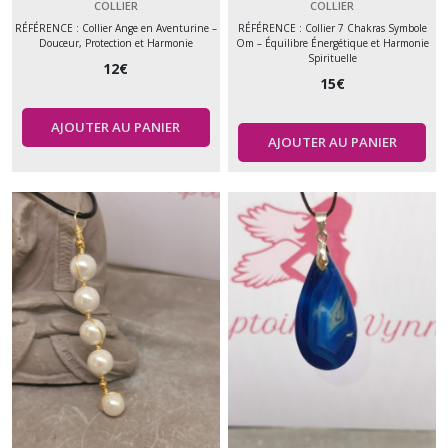
Harmonie
et Harmonie Spirituelle
COLLIER
COLLIER
RÉFÉRENCE : Collier Ange en Aventurine –
RÉFÉRENCE : Collier 7 Chakras Symbole
Douceur, Protection et Harmonie
Om – Équilibre Énergétique et Harmonie
Spirituelle
12
€
15
€
AJOUTER AU PANIER
AJOUTER AU PANIER