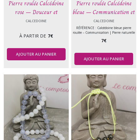
Pierre roulée Calcédoine
Pierre roulée Calcédoine
rose – Douceur et
bleue – Communication et
apaisement émotionnel –
apaisement – Pierre
CALCEDOINE
CALCEDOINE
Pierre naturelle
naturelle
RÉFÉRENCE : Calcédoine bleue pierre
roulée – Communication | Pierre naturelle
À PARTIR DE
7
€
7
€
AJOUTER AU PANIER
AJOUTER AU PANIER