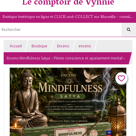
Le comptoir de Vynnie
Boutique ésotérique en ligne et CLICK-and-COLLECT sur Marseille - consultation de voyance par mail - livret numérologique (13/PACA)
Accueil
Boutique
Encens
encens
Encens Mindfulness Satya – Pleine conscience et apaisement mental –
Bâtons naturels