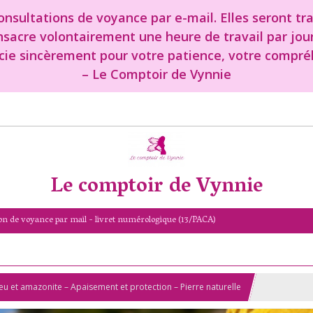
nsultations de voyance par e-mail. Elles seront tr
onsacre volontairement une heure de travail par jou
cie sincèrement pour votre patience, votre compréh
– Le Comptoir de Vynnie
Le comptoir de Vynnie
on de voyance par mail - livret numérologique (13/PACA)
bleu et amazonite – Apaisement et protection – Pierre naturelle