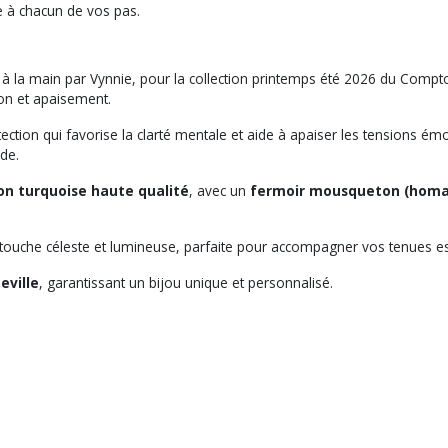
ie à chacun de vos pas.
la main par Vynnie, pour la collection printemps été 2026 du Comptoir d
tion et apaisement.
ection qui favorise la clarté mentale et aide à apaiser les tensions émo
de.
lon turquoise haute qualité
, avec un
fermoir mousqueton (homar
e touche céleste et lumineuse, parfaite pour accompagner vos tenues es
eville
, garantissant un bijou unique et personnalisé.