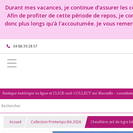
Durant mes vacances, je continue d'assurer les co
Afin de profiter de cette période de repos, je c
donc plus longs qu'à l'accoutumée. Je vous remer
04 88 39 28 57
Boutique ésotérique en ligne et CLICK-and-COLLECT sur Marseille - consultati
Accueil
Collection Printemps Eté 2026
Chevillière œil de tigre 