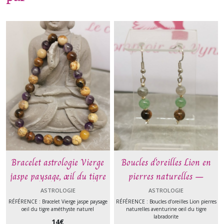
Bracelet astrologie Vierge
Boucles d’oreilles Lion en
jaspe paysage, œil du tigre
pierres naturelles –
et améthyste – Ancrage et
Confiance, protection et
ASTROLOGIE
ASTROLOGIE
équilibre – Pierre naturelle
énergie – Lithothérapie
RÉFÉRENCE : Bracelet Vierge jaspe paysage
RÉFÉRENCE : Boucles d’oreilles Lion pierres
oeil du tigre améthyste naturel
naturelles aventurine oeil du tigre
labradorite
14
€