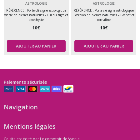
Paysage et Améthyste –
Cornaline et Améthyste –
ASTROLOGIE
ASTROLOGIE
Protection et équilibre –
Force et intuition – Pierre
RÉFÉRENCE : Porte-clé signe astrologique
RÉFÉRENCE : Porte-clé signe astrologique
Vierge en pierres naturelles – Œil du tigre et
Scorpion en pierres naturelles – Grenat et
Pierre naturelle
naturelle
améthyste
cornaline
10
€
10
€
AJOUTER AU PANIER
AJOUTER AU PANIER
Paiements sécurisés
Navigation
Mentions légales
Ce site est édité par Le comptoir de Vynnie.