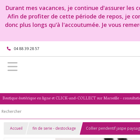
Durant mes vacances, je continue d'assurer les co
Afin de profiter de cette période de repos, je c
donc plus longs qu'à l'accoutumée. Je vous remer
04 88 39 28 57
Boutique ésotérique en ligne et CLICK-and-COLLECT sur Marseille - consultati
Accueil
fin de serie - destockage
Collier pendentif jaspe paysag