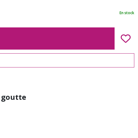
En stock
 goutte