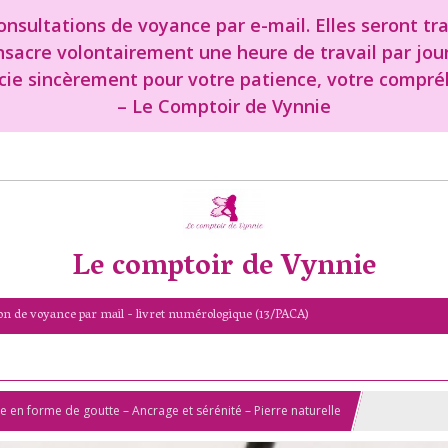
nsultations de voyance par e-mail. Elles seront tr
onsacre volontairement une heure de travail par jou
cie sincèrement pour votre patience, votre compréh
– Le Comptoir de Vynnie
Le comptoir de Vynnie
on de voyance par mail - livret numérologique (13/PACA)
e en forme de goutte – Ancrage et sérénité – Pierre naturelle