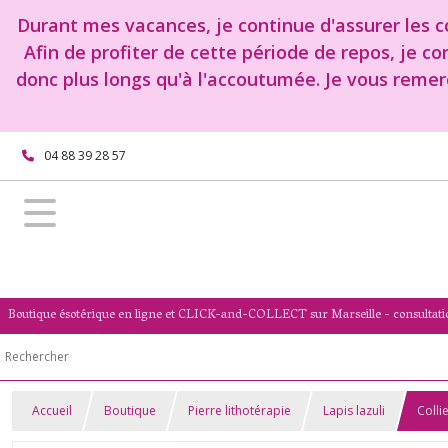
Durant mes vacances, je continue d'assurer les co
Afin de profiter de cette période de repos, je c
donc plus longs qu'à l'accoutumée. Je vous remer
04 88 39 28 57
Boutique ésotérique en ligne et CLICK-and-COLLECT sur Marseille - consultati
Accueil
Boutique
Pierre lithotérapie
Lapis lazuli
Colli