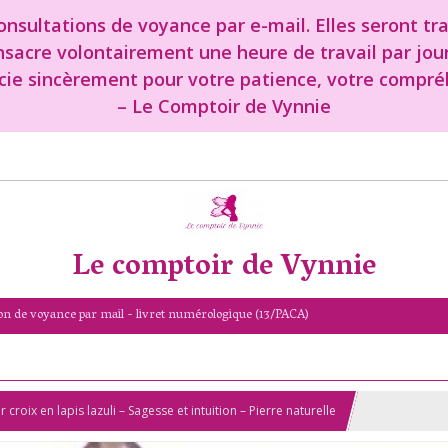
nsultations de voyance par e-mail. Elles seront tr
onsacre volontairement une heure de travail par jou
cie sincèrement pour votre patience, votre compréh
– Le Comptoir de Vynnie
Le comptoir de Vynnie
on de voyance par mail - livret numérologique (13/PACA)
er croix en lapis lazuli – Sagesse et intuition – Pierre naturelle