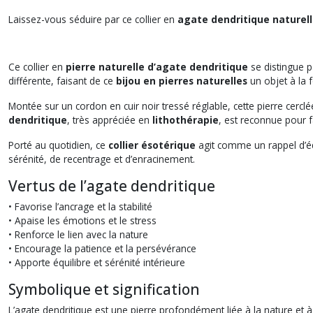
Laissez-vous séduire par ce collier en
agate dendritique naturel
Ce collier en
pierre naturelle d’agate dendritique
se distingue p
différente, faisant de ce
bijou en pierres naturelles
un objet à la 
Montée sur un cordon en cuir noir tressé réglable, cette pierre cerclée
dendritique
, très appréciée en
lithothérapie
, est reconnue pour fa
Porté au quotidien, ce
collier ésotérique
agit comme un rappel d’équ
sérénité, de recentrage et d’enracinement.
Vertus de l’agate dendritique
• Favorise l’ancrage et la stabilité
• Apaise les émotions et le stress
• Renforce le lien avec la nature
• Encourage la patience et la persévérance
• Apporte équilibre et sérénité intérieure
Symbolique et signification
L’agate dendritique est une pierre profondément liée à la nature et à 