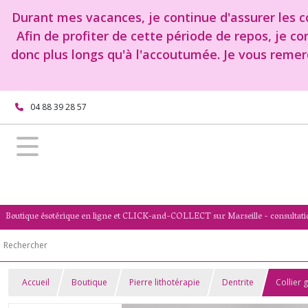
Durant mes vacances, je continue d'assurer les co
Afin de profiter de cette période de repos, je c
donc plus longs qu'à l'accoutumée. Je vous remer
04 88 39 28 57
Boutique ésotérique en ligne et CLICK-and-COLLECT sur Marseille - consultati
Accueil
Boutique
Pierre lithotérapie
Dentrite
Collier 