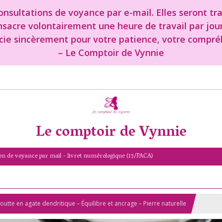
nsultations de voyance par e-mail. Elles seront tr
onsacre volontairement une heure de travail par jou
cie sincèrement pour votre patience, votre compréh
– Le Comptoir de Vynnie
Le comptoir de Vynnie
on de voyance par mail - livret numérologique (13/PACA)
goutte en agate dendritique – Équilibre et ancrage – Pierre naturelle