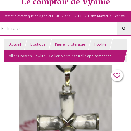
Le comptoir de Vynnie
Boutique ésotérique en ligne et CLICK-and-COLLECT sur Marseille - consultation de voyance par mail - livret numérologique (13/PACA)
Accueil
Boutique
Pierre lithotérapie
howlite
Collier Croix en Howlite – Collier pierre naturelle apaisement et
sérénité – Bijou ésotérique