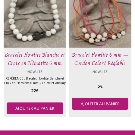
Bracelet Howlite Blanche et
Bracelet Howlite 6 mm –
Croix en Hématite 6 mm
Cordon Coloré Réglable
(Rouge, Orange, Violet ou
HOWLITE
HOWLITE
Rose)
RÉFÉRENCE : Bracelet Howlite Blanche et
Croix en Hématite 6 mm – Calme et Ancrage
5
€
22
€
AJOUTER AU PANIER
AJOUTER AU PANIER