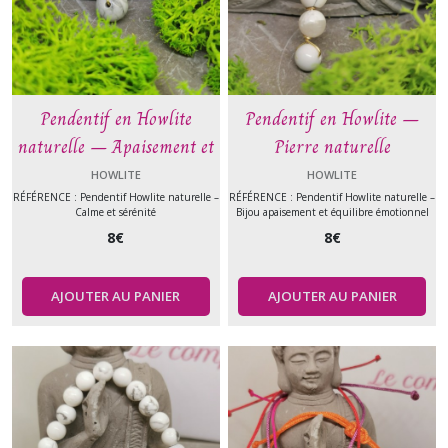
Pendentif en Howlite
Pendentif en Howlite –
naturelle – Apaisement et
Pierre naturelle
sérénité – Bijou fait main
d’apaisement et sérénité
HOWLITE
HOWLITE
RÉFÉRENCE : Pendentif Howlite naturelle –
RÉFÉRENCE : Pendentif Howlite naturelle –
Calme et sérénité
Bijou apaisement et équilibre émotionnel
8
€
8
€
AJOUTER AU PANIER
AJOUTER AU PANIER