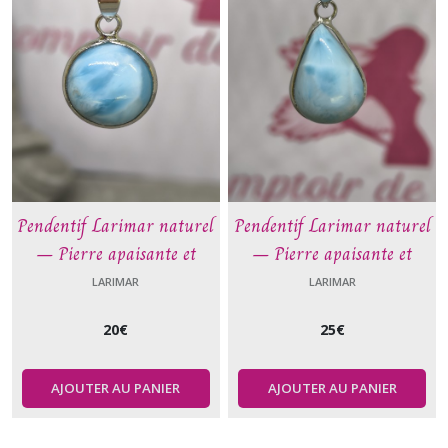
Pendentif Larimar naturel
Pendentif Larimar naturel
– Pierre apaisante et
– Pierre apaisante et
communication – Acier
communication – Acier
LARIMAR
LARIMAR
inoxydable – Cordon cuir
inoxydable – Cordon cuir
20
€
25
€
45 cm – Le Comptoir de
45 cm – Le Comptoir de
Vynnie.1
Vynnie.2
AJOUTER AU PANIER
AJOUTER AU PANIER