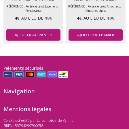
transformation – Fait
Fait main
RÉFÉRENCE : Porte-clé tarot Jugement –
RÉFÉRENCE : Porte-clé tarot Amoureux –
Renaissance
Amour et choix
main
4
€
AU LIEU DE
10
€
4
€
AU LIEU DE
10
€
AJOUTER AU PANIER
AJOUTER AU PANIER
Paiements sécurisés
Navigation
Mentions légales
Ce site est édité par Le comptoir de Vynnie.
SIREN : 53794299700058