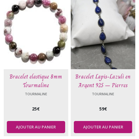
Bracelet elastique 8mm
Bracelet Lapis-Lazuli en
Tourmaline
Argent 925 – Pierres
naturelles en forme de
TOURMALINE
TOURMALINE
larme | Le Comptoir de
25
€
59
€
Vynnie
AJOUTER AU PANIER
AJOUTER AU PANIER