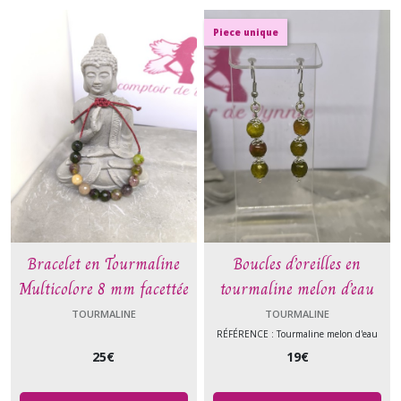
Piece unique
Bracelet en Tourmaline
Boucles d’oreilles en
Multicolore 8 mm facettée
tourmaline melon d’eau
facettée 8 mm – Bijou
TOURMALINE
TOURMALINE
artisanal monté sur câble
RÉFÉRENCE : Tourmaline melon d'eau
25
€
19
€
argenté